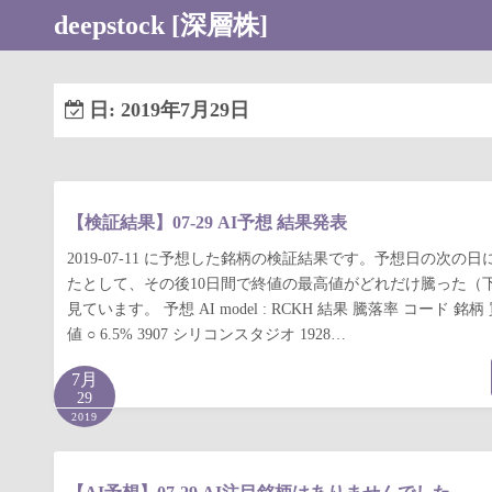
コ
deepstock [深層株]
ン
テ
ン
日:
2019年7月29日
ツ
へ
ス
キ
【検証結果】07-29 AI予想 結果発表
ッ
2019-07-11 に予想した銘柄の検証結果です。予想日の次の
プ
たとして、その後10日間で終値の最高値がどれだけ騰った（
見ています。 予想 AI model : RCKH 結果 騰落率 コード 
値 ○ 6.5% 3907 シリコンスタジオ 1928…
7月
29
2019