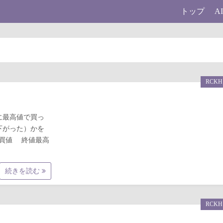
トップ
A
RCKH
日に最高値で買っ
下がった）かを
銘柄 買値 終値最高
続きを読む
RCKH