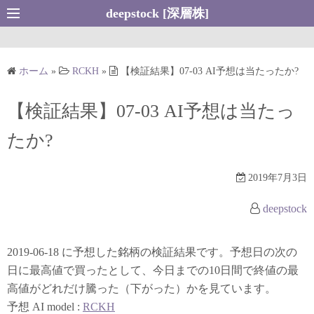
コ
deepstock [深層株]
ン
テ
ン
ホーム
»
RCKH
»
【検証結果】07-03 AI予想は当たったか?
ツ
へ
【検証結果】07-03 AI予想は当たっ
ス
キ
たか?
ッ
プ
2019年7月3日
deepstock
2019-06-18 に予想した銘柄の検証結果です。予想日の次の
日に最高値で買ったとして、今日までの10日間で終値の最
高値がどれだけ騰った（下がった）かを見ています。
予想 AI model :
RCKH