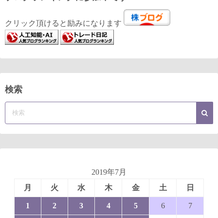
クリック頂けると励みになります
検索
2019年7月
月
火
水
木
金
土
日
1
2
3
4
5
6
7