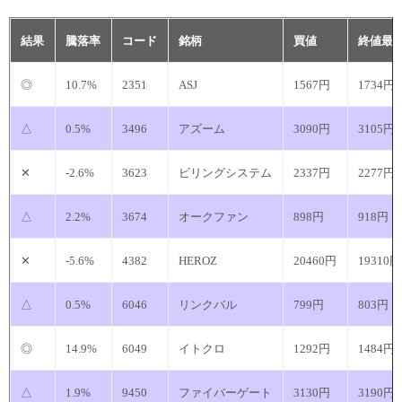
結果
騰落率
コード
銘柄
買値
終値最
◎
10.7%
2351
ASJ
1567円
1734円
△
0.5%
3496
アズーム
3090円
3105円
✕
-2.6%
3623
ビリングシステム
2337円
2277円
△
2.2%
3674
オークファン
898円
918円
✕
-5.6%
4382
HEROZ
20460円
19310円
△
0.5%
6046
リンクバル
799円
803円
◎
14.9%
6049
イトクロ
1292円
1484円
△
1.9%
9450
ファイバーゲート
3130円
3190円