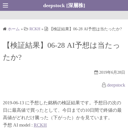
コ
deepstock [深層株]
ン
テ
ン
ホーム
»
RCKH
»
【検証結果】06-28 AI予想は当たったか?
ツ
へ
【検証結果】06-28 AI予想は当たっ
ス
キ
たか?
ッ
プ
2019年6月28日
deepstock
2019-06-13 に予想した銘柄の検証結果です。予想日の次の
日に最高値で買ったとして、今日までの10日間で終値の最
高値がどれだけ騰った（下がった）かを見ています。
予想 AI model :
RCKH