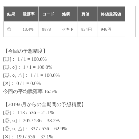
結果
騰落率
コード
銘柄
買値
終値最高値
◎
13.4%
9878
セキド
834円
946円
【今回の予想精度】
[◎]： 1 / 1 = 100.0%
[◎, ○]： 1 / 1 = 100.0%
[◎, ○, △]： 1 / 1 = 100.0%
[✕]： 0 / 1 = 0.0%
今回の平均騰落率 16.5%
【2019/6月からの全期間の予想精度】
[◎]： 113 / 536 = 21.1%
[◎, ○]： 205 / 536 = 38.2%
[◎, ○, △]： 337 / 536 = 62.9%
[✕]： 199 / 536 = 37.1%