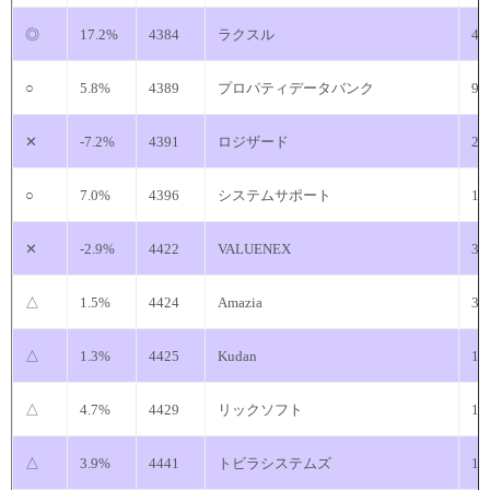
◎
17.2%
4384
ラクスル
41
○
5.8%
4389
プロパティデータバンク
9
✕
-7.2%
4391
ロジザード
24
○
7.0%
4396
システムサポート
13
✕
-2.9%
4422
VALUENEX
30
△
1.5%
4424
Amazia
39
△
1.3%
4425
Kudan
17
△
4.7%
4429
リックソフト
17
△
3.9%
4441
トビラシステムズ
10