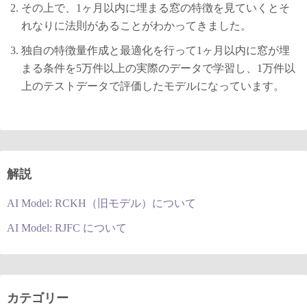
その上で、1ヶ月以内に埋まる窓の特徴を見ていくとそ
れなりに法則があることがわかってきました。
独自の特徴量作成と最適化を行って1ヶ月以内に窓が埋
まる条件を5万件以上の実際のデータで学習し、1万件以
上のテストデータで評価したモデルになっています。
解説
AI Model: RCKH（旧モデル）について
AI Model: RJFC について
カテゴリー