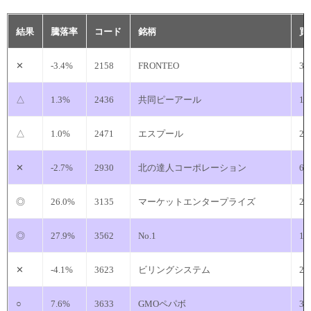
結果
騰落率
コード
銘柄
✕
-3.4%
2158
FRONTEO
3
△
1.3%
2436
共同ピーアール
14
△
1.0%
2471
エスプール
28
✕
-2.7%
2930
北の達人コーポレーション
6
◎
26.0%
3135
マーケットエンタープライズ
20
◎
27.9%
3562
No.1
10
✕
-4.1%
3623
ビリングシステム
24
○
7.6%
3633
GMOペパボ
36