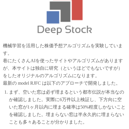
機械学習を活用した株価予想アルゴリズムを実験していま
す。
巷にたくさんAIを使ったサイトやアルゴリズムがあります
が、本サイトは独自に研究（というほどでもないですが）
をしたオリジナルのアルゴリズムになります。
最新の model RJFC は以下のアプローチで開発しました。
まず、空いた窓は必ず埋まるという都市伝説が本当なの
か確認しました。実際に6万件以上検証し、下方向に空
いた窓が1ヶ月以内に埋まる確率は50%程度しかないこと
を確認しました。埋まらない窓は半永久的に埋まらない
ことも多々あることが分かりました。