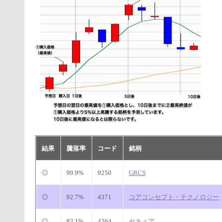
結果
騰落率
コード
銘柄
◎
99.9%
9250
GRCS
◎
92.7%
4371
コアコンセプト・テクノロジー
◎
82.1%
4264
セキュア