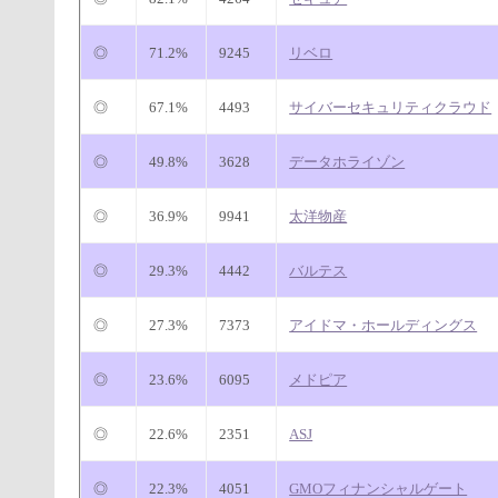
◎
71.2%
9245
リベロ
◎
67.1%
4493
サイバーセキュリティクラウド
◎
49.8%
3628
データホライゾン
◎
36.9%
9941
太洋物産
◎
29.3%
4442
バルテス
◎
27.3%
7373
アイドマ・ホールディングス
◎
23.6%
6095
メドピア
◎
22.6%
2351
ASJ
◎
22.3%
4051
GMOフィナンシャルゲート