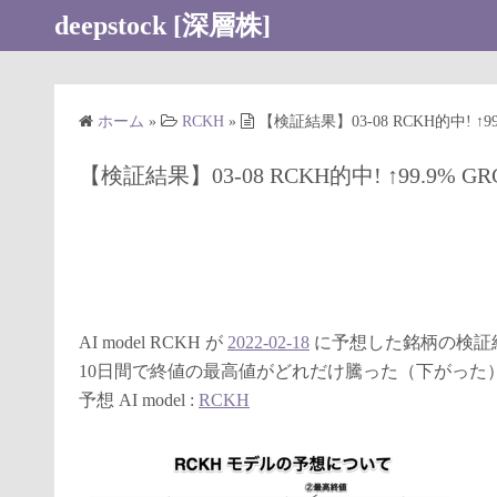
コ
deepstock [深層株]
ン
テ
ン
ホーム
»
RCKH
»
【検証結果】03-08 RCKH的中! ↑99
ツ
へ
【検証結果】03-08 RCKH的中! ↑99.9% GR
ス
キ
ッ
プ
AI model RCKH が
2022-02-18
に予想した銘柄の検証
10日間で終値の最高値がどれだけ騰った（下がった
予想 AI model :
RCKH