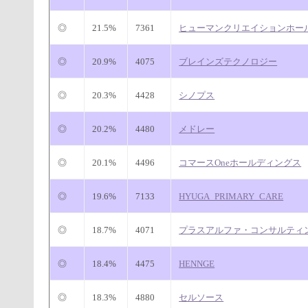
◎
21.5%
7361
ヒューマンクリエイションホー
◎
20.9%
4075
ブレインズテクノロジー
◎
20.3%
4428
シノプス
◎
20.2%
4480
メドレー
◎
20.1%
4496
コマースOneホールディングス
◎
19.6%
7133
HYUGA_PRIMARY_CARE
◎
18.7%
4071
プラスアルファ・コンサルティ
◎
18.4%
4475
HENNGE
◎
18.3%
4880
セルソース