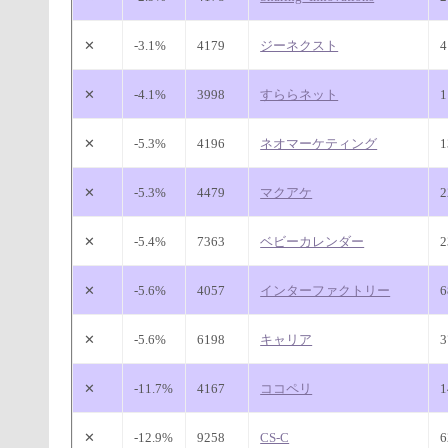
✕
-3.1%
4179
ジーネクスト
✕
-4.1%
3998
すららネット
✕
-5.3%
4196
ネオマーケティング
✕
-5.3%
4479
マクアケ
✕
-5.4%
7363
ベビーカレンダー
✕
-5.6%
4057
インターファクトリー
✕
-5.6%
6198
キャリア
✕
-11.7%
4167
ココペリ
✕
-12.9%
9258
CS-C