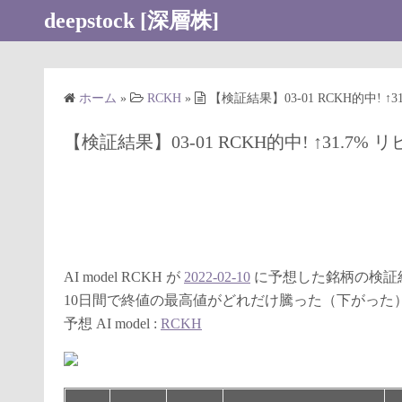
コ
deepstock [深層株]
ン
テ
ン
ホーム
»
RCKH
»
【検証結果】03-01 RCKH的中! 
ツ
へ
【検証結果】03-01 RCKH的中! ↑31.7
ス
キ
ッ
プ
AI model RCKH が
2022-02-10
に予想した銘柄の検証
10日間で終値の最高値がどれだけ騰った（下がった
予想 AI model :
RCKH