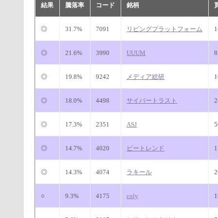
結果
騰落率
コード
銘柄
◎
31.7%
7091
リビングプラットフォーム
◎
21.6%
3990
UUUM
◎
19.8%
9242
メディア総研
◎
18.0%
4498
サイバートラスト
◎
17.3%
2351
ASJ
◎
14.7%
4020
ビートレンド
◎
14.3%
4074
ラキール
○
9.3%
4175
coly