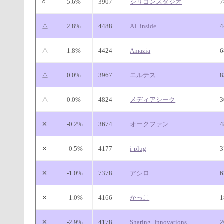
○
5.6%
3907
シリコンスタジオ
△
2.8%
4488
AI_inside
△
1.8%
4424
Amazia
△
0.0%
3967
エルテス
△
0.0%
4824
メディアシーク
✕
-0.2%
3674
オークファン
✕
-0.5%
4177
i-plug
✕
-1.0%
7378
アシロ
✕
-1.0%
4166
かっこ
✕
-2.9%
4178
Sharing_Innovations