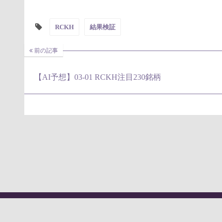
RCKH
結果検証
前の記事
【AI予想】03-01 RCKH注目230銘柄
Powered by
WordPress
Theme by
Simple Days