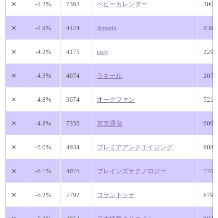
✕
-1.2%
7363
ベビーカレンダー
300
✕
-1.9%
4424
Amazia
839
✕
-4.2%
4175
coly
229
✕
-4.3%
4074
ラキール
207
✕
-4.8%
3674
オークファン
521
✕
-4.8%
7359
東京通信
909
✕
-5.0%
4934
プレミアアンチエイジング
808
✕
-5.1%
4075
ブレインズテクノロジー
170
✕
-5.2%
7792
コラントッテ
679