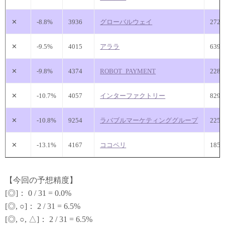
✕
-8.8%
3936
グローバルウェイ
272
✕
-9.5%
4015
アララ
639
✕
-9.8%
4374
ROBOT_PAYMENT
228
✕
-10.7%
4057
インターファクトリー
829
✕
-10.8%
9254
ラバブルマーケティンググループ
225
✕
-13.1%
4167
ココペリ
185
【今回の予想精度】
[◎]： 0 / 31 = 0.0%
[◎, ○]： 2 / 31 = 6.5%
[◎, ○, △]： 2 / 31 = 6.5%