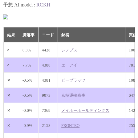
予想 AI model :
RCKH
結果
騰落率
コード
銘柄
買
○
8.3%
4428
シノプス
100
○
7.7%
4388
エーアイ
781
✕
-0.5%
4381
ビープラッツ
108
✕
-0.5%
9073
京極運輸商事
647
✕
-0.6%
7369
メイホーホールディングス
142
✕
-0.9%
2158
FRONTEO
255