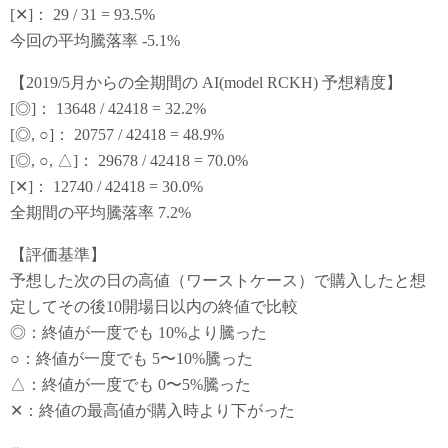
[✕]： 29 / 31 = 93.5%
今回の平均騰落率 -5.1%
【2019/5月からの全期間の AI(model RCKH) 予想精度】
[◎]： 13648 / 42418 = 32.2%
[◎, ○]： 20757 / 42418 = 48.9%
[◎, ○, △]： 29678 / 42418 = 70.0%
[✕]： 12740 / 42418 = 30.0%
全期間の平均騰落率 7.2%
【評価基準】
予想した次の日の高値（ワーストケース）で購入したと想
定してその後10開場日以内の終値で比較
◎：終値が一度でも 10%より騰った
○：終値が一度でも 5〜10%騰った
△：終値が一度でも 0〜5%騰った
✕：終値の最高値が購入時より下がった