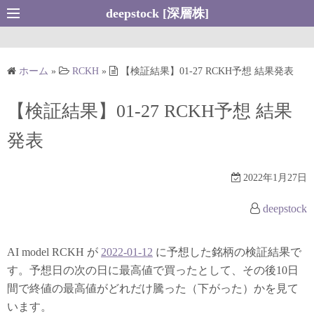
コ
deepstock [深層株]
ン
テ
ン
ホーム
»
RCKH
»
【検証結果】01-27 RCKH予想 結果発表
ツ
へ
【検証結果】01-27 RCKH予想 結果
ス
キ
発表
ッ
プ
2022年1月27日
deepstock
AI model RCKH が
2022-01-12
に予想した銘柄の検証結果で
す。予想日の次の日に最高値で買ったとして、その後10日
間で終値の最高値がどれだけ騰った（下がった）かを見て
います。