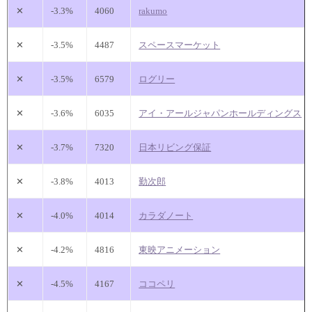
✕
-3.3%
4060
rakumo
✕
-3.5%
4487
スペースマーケット
✕
-3.5%
6579
ログリー
✕
-3.6%
6035
アイ・アールジャパンホールディングス
✕
-3.7%
7320
日本リビング保証
✕
-3.8%
4013
勤次郎
✕
-4.0%
4014
カラダノート
✕
-4.2%
4816
東映アニメーション
✕
-4.5%
4167
ココペリ