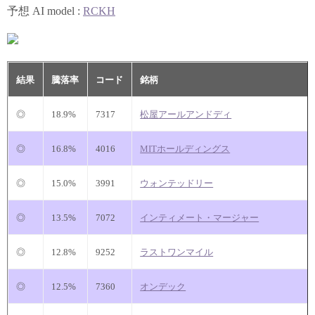
予想 AI model :
RCKH
結果
騰落率
コード
銘柄
◎
18.9%
7317
松屋アールアンドディ
◎
16.8%
4016
MITホールディングス
◎
15.0%
3991
ウォンテッドリー
◎
13.5%
7072
インティメート・マージャー
◎
12.8%
9252
ラストワンマイル
◎
12.5%
7360
オンデック