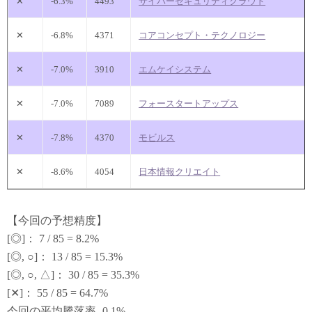
✕
-6.3%
4493
サイバーセキュリティクラウド
✕
-6.8%
4371
コアコンセプト・テクノロジー
✕
-7.0%
3910
エムケイシステム
✕
-7.0%
7089
フォースタートアップス
✕
-7.8%
4370
モビルス
✕
-8.6%
4054
日本情報クリエイト
【今回の予想精度】
[◎]： 7 / 85 = 8.2%
[◎, ○]： 13 / 85 = 15.3%
[◎, ○, △]： 30 / 85 = 35.3%
[✕]： 55 / 85 = 64.7%
今回の平均騰落率 -0.1%