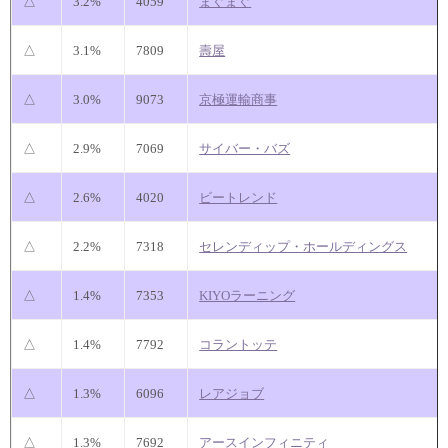
△
3.2%
4059
まぐまぐ
△
3.1%
7809
壽屋
△
3.0%
9073
京極運輸商事
△
2.9%
7069
サイバー・バズ
△
2.6%
4020
ビートレンド
△
2.2%
7318
セレンディップ・ホールディングス
△
1.4%
7353
KIYOラーニング
△
1.4%
7792
コラントッテ
△
1.3%
6096
レアジョブ
△
1.3%
7692
アースインフィニティ