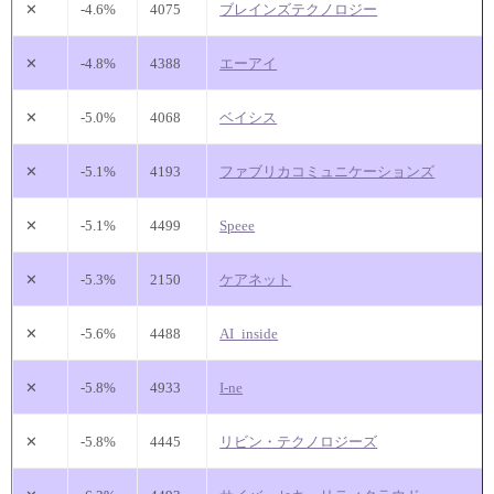
✕
-4.6%
4075
ブレインズテクノロジー
✕
-4.8%
4388
エーアイ
✕
-5.0%
4068
ベイシス
✕
-5.1%
4193
ファブリカコミュニケーションズ
✕
-5.1%
4499
Speee
✕
-5.3%
2150
ケアネット
✕
-5.6%
4488
AI_inside
✕
-5.8%
4933
I-ne
✕
-5.8%
4445
リビン・テクノロジーズ