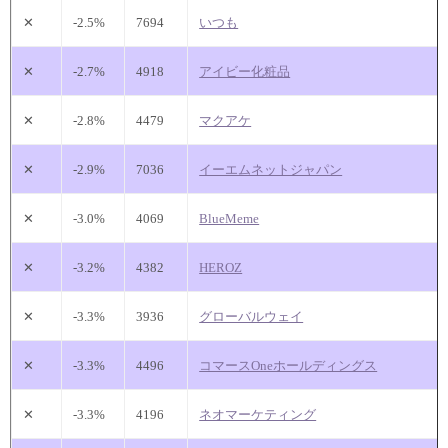
✕
-2.5%
7694
いつも
✕
-2.7%
4918
アイビー化粧品
✕
-2.8%
4479
マクアケ
✕
-2.9%
7036
イーエムネットジャパン
✕
-3.0%
4069
BlueMeme
✕
-3.2%
4382
HEROZ
✕
-3.3%
3936
グローバルウェイ
✕
-3.3%
4496
コマースOneホールディングス
✕
-3.3%
4196
ネオマーケティング