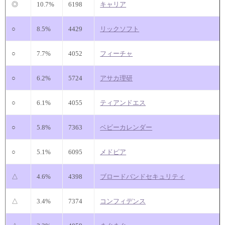
◎
10.7%
6198
キャリア
○
8.5%
4429
リックソフト
○
7.7%
4052
フィーチャ
○
6.2%
5724
アサカ理研
○
6.1%
4055
ティアンドエス
○
5.8%
7363
ベビーカレンダー
○
5.1%
6095
メドピア
△
4.6%
4398
ブロードバンドセキュリティ
△
3.4%
7374
コンフィデンス