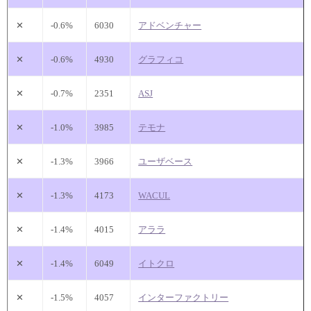
✕
-0.6%
6030
アドベンチャー
✕
-0.6%
4930
グラフィコ
✕
-0.7%
2351
ASJ
✕
-1.0%
3985
テモナ
✕
-1.3%
3966
ユーザベース
✕
-1.3%
4173
WACUL
✕
-1.4%
4015
アララ
✕
-1.4%
6049
イトクロ
✕
-1.5%
4057
インターファクトリー