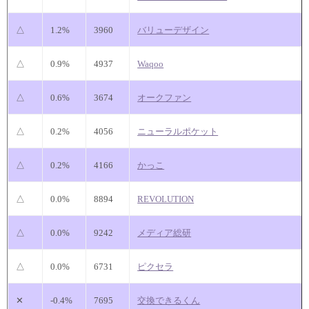
△
1.2%
3960
バリューデザイン
△
0.9%
4937
Waqoo
△
0.6%
3674
オークファン
△
0.2%
4056
ニューラルポケット
△
0.2%
4166
かっこ
△
0.0%
8894
REVOLUTION
△
0.0%
9242
メディア総研
△
0.0%
6731
ピクセラ
✕
-0.4%
7695
交換できるくん