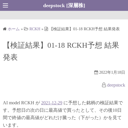
コ
deepstock [深層株]
ン
テ
ン
ホーム
»
RCKH
»
【検証結果】01-18 RCKH予想 結果発表
ツ
へ
【検証結果】01-18 RCKH予想 結果
ス
キ
発表
ッ
プ
2022年1月18日
deepstock
AI model RCKH が
2021-12-29
に予想した銘柄の検証結果で
す。予想日の次の日に最高値で買ったとして、その後10日
間で終値の最高値がどれだけ騰った（下がった）かを見て
います。