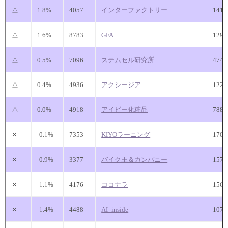
△
1.8%
4057
インターファクトリー
141
△
1.6%
8783
GFA
129
△
0.5%
7096
ステムセル研究所
474
△
0.4%
4936
アクシージア
122
△
0.0%
4918
アイビー化粧品
788
✕
-0.1%
7353
KIYOラーニング
170
✕
-0.9%
3377
バイク王＆カンパニー
157
✕
-1.1%
4176
ココナラ
156
✕
-1.4%
4488
AI_inside
107