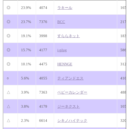
◎
23.9%
4074
ラキール
165
◎
23.7%
7376
BCC
217
◎
19.1%
3998
すららネット
183
◎
15.7%
4177
i-plug
586
◎
10.1%
4475
HENNGE
312
○
5.6%
4055
ティアンドエス
416
△
3.9%
7363
ベビーカレンダー
488
△
3.8%
4179
ジーネクスト
105
△
2.3%
6614
シキノハイテック
320