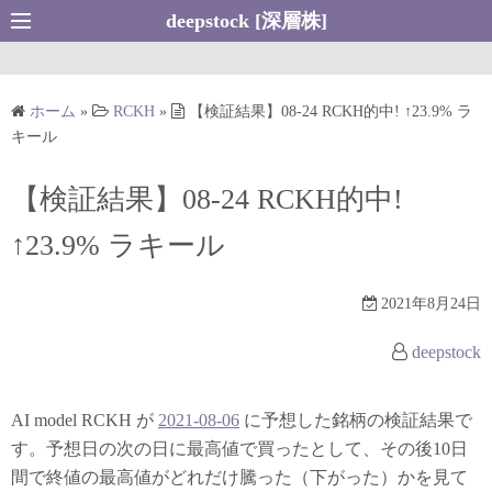
コ
deepstock [深層株]
ン
テ
ン
ホーム
»
RCKH
»
【検証結果】08-24 RCKH的中! ↑23.9% ラ
ツ
キール
へ
ス
【検証結果】08-24 RCKH的中!
キ
↑23.9% ラキール
ッ
プ
2021年8月24日
deepstock
AI model RCKH が
2021-08-06
に予想した銘柄の検証結果で
す。予想日の次の日に最高値で買ったとして、その後10日
間で終値の最高値がどれだけ騰った（下がった）かを見て