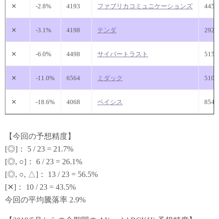
✕
-2.8%
4193
ファブリカコミュニケーションズ
445
✕
-3.1%
4198
テンダ
292
✕
-6.0%
4498
サイバートラスト
515
✕
-11.0%
6564
ミダック
510
✕
-18.6%
4068
ベイシス
854
【今回の予想精度】
[◎]： 5 / 23 = 21.7%
[◎, ○]： 6 / 23 = 26.1%
[◎, ○, △]： 13 / 23 = 56.5%
[✕]： 10 / 23 = 43.5%
今回の平均騰落率 2.9%