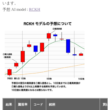
います。
予想 AI model :
RCKH
結果
騰落率
コード
銘柄
買