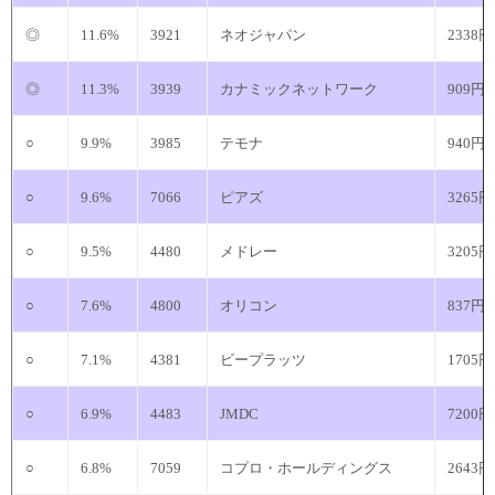
◎
11.6%
3921
ネオジャパン
2338円
◎
11.3%
3939
カナミックネットワーク
909円
○
9.9%
3985
テモナ
940円
○
9.6%
7066
ピアズ
3265円
○
9.5%
4480
メドレー
3205円
○
7.6%
4800
オリコン
837円
○
7.1%
4381
ビープラッツ
1705円
○
6.9%
4483
JMDC
7200円
○
6.8%
7059
コプロ・ホールディングス
2643円