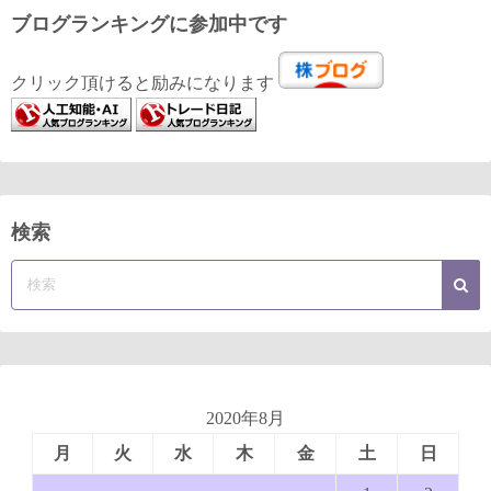
ブログランキングに参加中です
クリック頂けると励みになります
検索
2020年8月
月
火
水
木
金
土
日