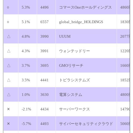
○
5.3%
4496
コマースOneホールディングス
4860円
○
5.1%
6557
global_bridge_HOLDINGS
1830円
△
4.8%
3990
UUUM
2077円
△
4.3%
3991
ウォンテッドリー
1220円
△
3.7%
3695
GMOリサーチ
1660円
△
3.5%
4441
トビラシステムズ
1852円
△
1.0%
3630
電算システム
4800円
✕
-2.1%
4434
サーバーワークス
14790
✕
-5.7%
4493
サイバーセキュリティクラウド
5060円