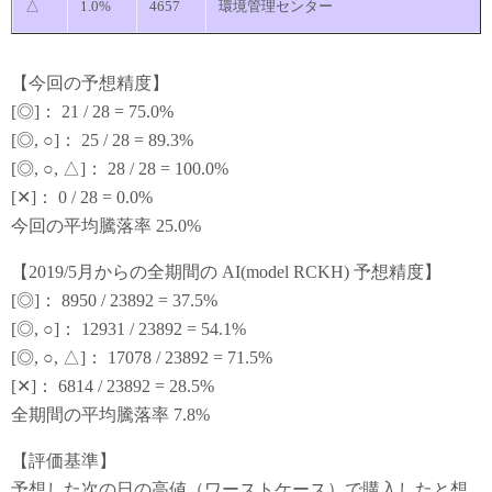
△
1.0%
4657
環境管理センター
【今回の予想精度】
[◎]： 21 / 28 = 75.0%
[◎, ○]： 25 / 28 = 89.3%
[◎, ○, △]： 28 / 28 = 100.0%
[✕]： 0 / 28 = 0.0%
今回の平均騰落率 25.0%
【2019/5月からの全期間の AI(model RCKH) 予想精度】
[◎]： 8950 / 23892 = 37.5%
[◎, ○]： 12931 / 23892 = 54.1%
[◎, ○, △]： 17078 / 23892 = 71.5%
[✕]： 6814 / 23892 = 28.5%
全期間の平均騰落率 7.8%
【評価基準】
予想した次の日の高値（ワーストケース）で購入したと想