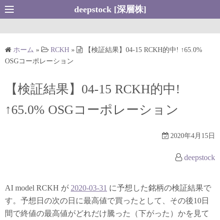
コ
deepstock [深層株]
ン
テ
ン
ホーム
»
RCKH
»
【検証結果】04-15 RCKH的中! ↑65.0%
ツ
OSGコーポレーション
へ
ス
【検証結果】04-15 RCKH的中!
キ
↑65.0% OSGコーポレーション
ッ
プ
2020年4月15日
deepstock
AI model RCKH が
2020-03-31
に予想した銘柄の検証結果で
す。予想日の次の日に最高値で買ったとして、その後10日
間で終値の最高値がどれだけ騰った（下がった）かを見て