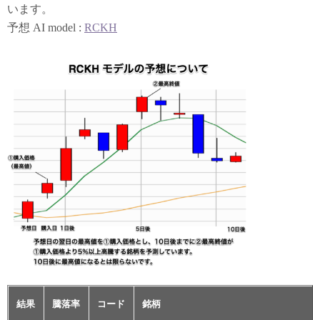
います。
予想 AI model :
RCKH
結果
騰落率
コード
銘柄