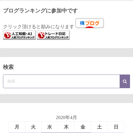
ブログランキングに参加中です
クリック頂けると励みになります
検索
2020年4月
月
火
水
木
金
土
日