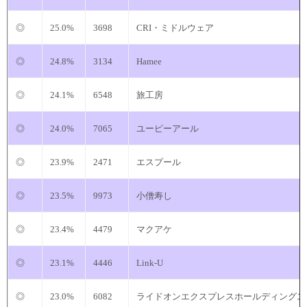
◎
25.0%
3698
CRI・ミドルウェア
◎
24.8%
3134
Hamee
◎
24.1%
6548
旅工房
◎
24.0%
7065
ユーピーアール
◎
23.9%
2471
エスプール
◎
23.5%
9973
小僧寿し
◎
23.4%
4479
マクアケ
◎
23.1%
4446
Link-U
◎
23.0%
6082
ライドオンエクスプレスホールディングス