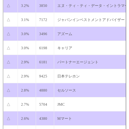
△
3.2%
3850
エヌ・ティ・ティ・データ・イントラマー
△
3.1%
7172
ジャパンインベストメントアドバイザー
△
3.0%
3496
アズーム
△
3.0%
6198
キャリア
△
2.9%
6181
パートナーエージェント
△
2.9%
9425
日本テレホン
△
2.8%
4880
セルソース
△
2.7%
5704
JMC
△
2.6%
4380
Mマート