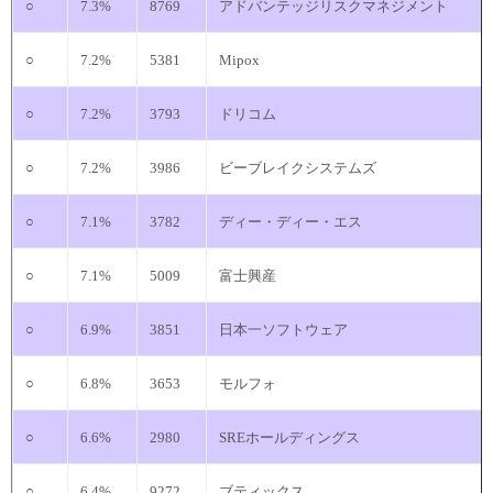
○
7.3%
8769
アドバンテッジリスクマネジメント
○
7.2%
5381
Mipox
○
7.2%
3793
ドリコム
○
7.2%
3986
ビーブレイクシステムズ
○
7.1%
3782
ディー・ディー・エス
○
7.1%
5009
富士興産
○
6.9%
3851
日本一ソフトウェア
○
6.8%
3653
モルフォ
○
6.6%
2980
SREホールディングス
○
6.4%
9272
ブティックス