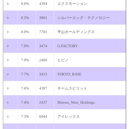
○
8.6%
4394
エクスモーション
○
8.3%
3961
シルバーエッグ・テクノロジー
○
8.0%
7781
平山ホールディングス
○
7.9%
3474
G-FACTORY
○
7.9%
2469
ヒビノ
○
7.7%
3415
TOKYO_BASE
○
7.6%
4397
チームスピリット
○
7.4%
2437
Shinwa_Wise_Holdings
○
7.3%
6944
アイレックス