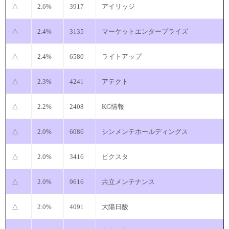
△
2.6%
3917
アイリッジ
△
2.4%
3135
マーケットエンタープライズ
△
2.4%
6580
ライトアップ
△
2.3%
4241
アテクト
△
2.2%
2408
KG情報
△
2.0%
6086
シンメンテホールディングス
△
2.0%
3416
ピクスタ
△
2.0%
9616
共立メンテナンス
△
2.0%
4091
大陽日酸