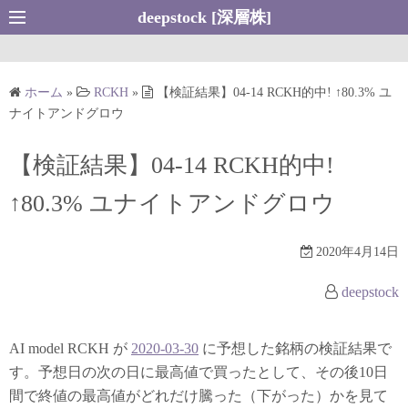
コ
deepstock [深層株]
ン
テ
ン
ホーム
»
RCKH
»
【検証結果】04-14 RCKH的中! ↑80.3% ユ
ツ
ナイトアンドグロウ
へ
ス
【検証結果】04-14 RCKH的中!
キ
↑80.3% ユナイトアンドグロウ
ッ
プ
2020年4月14日
deepstock
AI model RCKH が
2020-03-30
に予想した銘柄の検証結果で
す。予想日の次の日に最高値で買ったとして、その後10日
間で終値の最高値がどれだけ騰った（下がった）かを見て