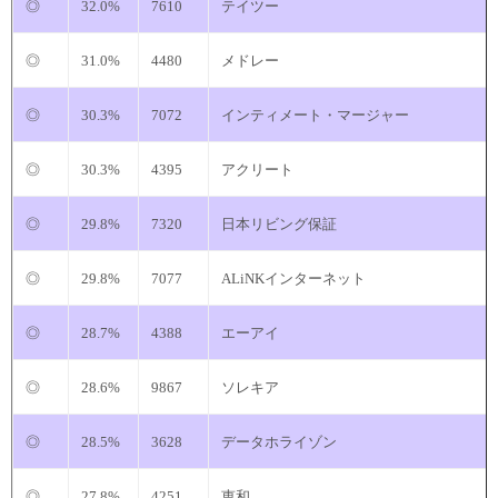
◎
32.0%
7610
テイツー
◎
31.0%
4480
メドレー
◎
30.3%
7072
インティメート・マージャー
◎
30.3%
4395
アクリート
◎
29.8%
7320
日本リビング保証
◎
29.8%
7077
ALiNKインターネット
◎
28.7%
4388
エーアイ
◎
28.6%
9867
ソレキア
◎
28.5%
3628
データホライゾン
◎
27.8%
4251
恵和