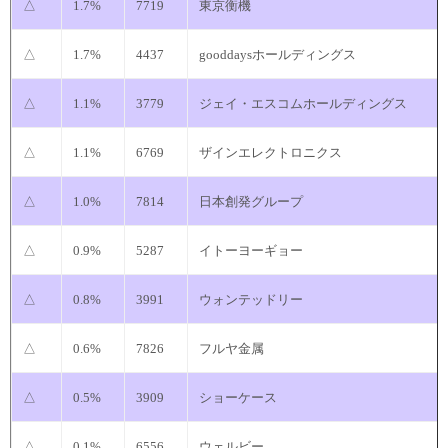
△
1.7%
7719
東京衡機
△
1.7%
4437
gooddaysホールディングス
△
1.1%
3779
ジェイ・エスコムホールディングス
△
1.1%
6769
ザインエレクトロニクス
△
1.0%
7814
日本創発グループ
△
0.9%
5287
イトーヨーギョー
△
0.8%
3991
ウォンテッドリー
△
0.6%
7826
フルヤ金属
△
0.5%
3909
ショーケース
△
0.1%
6556
ウェルビー