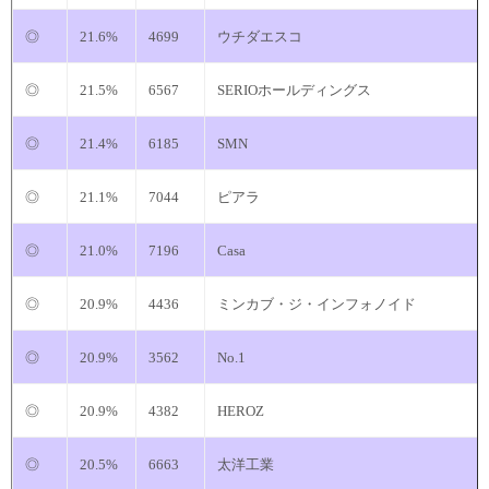
◎
21.6%
4699
ウチダエスコ
◎
21.5%
6567
SERIOホールディングス
◎
21.4%
6185
SMN
◎
21.1%
7044
ピアラ
◎
21.0%
7196
Casa
◎
20.9%
4436
ミンカブ・ジ・インフォノイド
◎
20.9%
3562
No.1
◎
20.9%
4382
HEROZ
◎
20.5%
6663
太洋工業