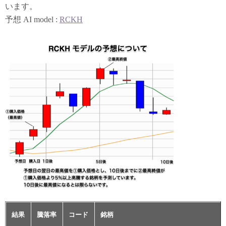
います。
予想 AI model :
RCKH
結果
騰落率
コード
銘柄