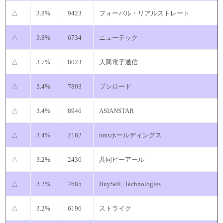
△
3.8%
9423
フォーバル・リアルストレート
△
3.8%
6734
ニューテック
△
3.7%
8023
大興電子通信
△
3.4%
7803
ブシロード
△
3.4%
8946
ASIANSTAR
△
3.4%
2162
nmsホールディングス
△
3.2%
2436
共同ピーアール
△
3.2%
7685
BuySell_Technologies
△
3.2%
6196
ストライク