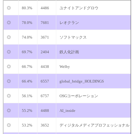
◎
80.3%
4486
ユナイトアンドグロウ
◎
78.0%
7681
レオクラン
◎
74.0%
3671
ソフトマックス
◎
69.7%
2404
鉄人化計画
◎
66.7%
4438
Welby
◎
66.4%
6557
global_bridge_HOLDINGS
◎
56.1%
6757
OSGコーポレーション
◎
55.2%
4488
AI_inside
◎
53.2%
3652
ディジタルメディアプロフェッショナル