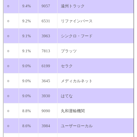
○
9.4%
9057
遠州トラック
○
9.2%
6531
リファインバース
○
9.1%
3963
シンクロ・フード
○
9.1%
7813
プラッツ
○
9.0%
6199
セラク
○
9.0%
3645
メディカルネット
○
9.0%
3930
はてな
○
8.8%
9090
丸和運輸機関
○
8.6%
3984
ユーザーローカル