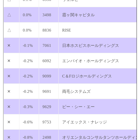
△
0.0%
3498
霞ヶ関キャピタル
△
0.0%
8836
RISE
✕
-0.1%
7061
日本ホスピスホールディングス
✕
-0.2%
6092
エンバイオ・ホールディングス
✕
-0.2%
9099
C＆Fロジホールディングス
✕
-0.2%
9691
両毛システムズ
✕
-0.3%
9629
ピー・シー・エー
✕
-0.6%
9753
アイエックス・ナレッジ
✕
-0.8%
2498
オリエンタルコンサルタンツホールディン