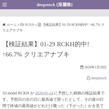
コ
deepstock [深層株]
ン
テ
ン
ホーム
»
RCKH
»
【検証結果】01-29 RCKH的中! ↑66.7% ク
ツ
リエアナブキ
へ
ス
【検証結果】01-29 RCKH的中!
キ
↑66.7% クリエアナブキ
ッ
プ
2020年1月29日
deepstock
AI model RCKH が
2020-01-14
に予想した銘柄の検証結果で
す。予想日の次の日に最高値で買ったとして、その後10日
間で終値の最高値がどれだけ騰った（下がった）かを見て