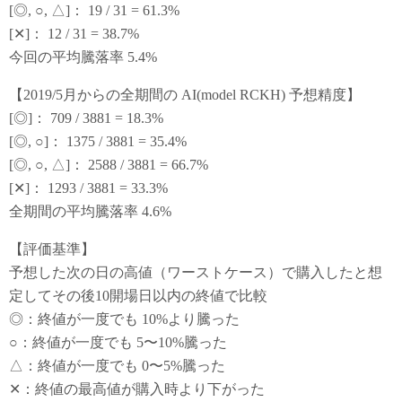
[◎, ○, △]： 19 / 31 = 61.3%
[✕]： 12 / 31 = 38.7%
今回の平均騰落率 5.4%
【2019/5月からの全期間の AI(model RCKH) 予想精度】
[◎]： 709 / 3881 = 18.3%
[◎, ○]： 1375 / 3881 = 35.4%
[◎, ○, △]： 2588 / 3881 = 66.7%
[✕]： 1293 / 3881 = 33.3%
全期間の平均騰落率 4.6%
【評価基準】
予想した次の日の高値（ワーストケース）で購入したと想
定してその後10開場日以内の終値で比較
◎：終値が一度でも 10%より騰った
○：終値が一度でも 5〜10%騰った
△：終値が一度でも 0〜5%騰った
✕：終値の最高値が購入時より下がった