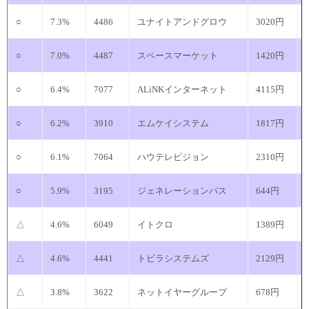
○
7.3%
4486
ユナイトアンドグロウ
3020円
○
7.0%
4487
スペースマーケット
1420円
○
6.4%
7077
ALiNKインターネット
4115円
○
6.2%
3910
エムケイシステム
1817円
○
6.1%
7064
ハウテレビジョン
2310円
○
5.9%
3195
ジェネレーションパス
644円
△
4.6%
6049
イトクロ
1389円
△
4.6%
4441
トビラシステムズ
2129円
△
3.8%
3622
ネットイヤーグループ
678円