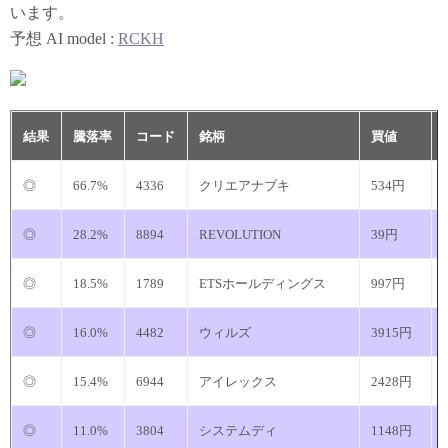
います。
予想 AI model :
RCKH
結果
騰落率
コード
銘柄
買値
◎
66.7%
4336
クリエアナブキ
534円
◎
28.2%
8894
REVOLUTION
39円
◎
18.5%
1789
ETSホールディングス
997円
◎
16.0%
4482
ウィルズ
3915円
◎
15.4%
6944
アイレックス
2428円
◎
11.0%
3804
システムディ
1148円