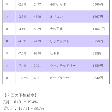
✕
-2.3%
2477
手間いらず
6900円
✕
-3.5%
4800
オリコン
1697円
✕
-4.1%
5939
大谷工業
11640円
✕
-4.3%
4429
リックソフト
6750円
✕
-7.0%
9878
セキド
683円
✕
-7.4%
3991
ウォンテッドリー
1859円
✕
-12.2%
4381
ビープラッツ
2240円
【今回の予想精度】
[◎]： 6 / 31 = 19.4%
[◎, ○]： 12 / 31 = 38.7%