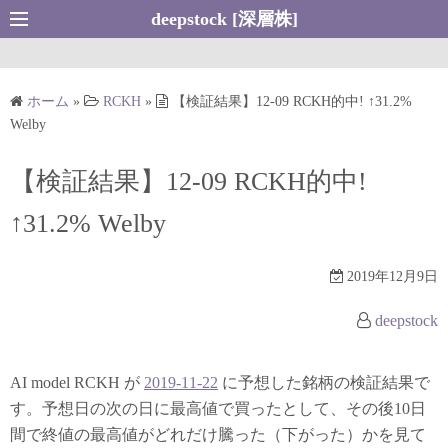
コ
deepstock [深層株]
ン
テ
ン
ホーム
»
RCKH
»
【検証結果】12-09 RCKH的中! ↑31.2%
ツ
Welby
へ
ス
【検証結果】12-09 RCKH的中!
キ
↑31.2% Welby
ッ
プ
2019年12月9日
deepstock
AI model RCKH が
2019-11-22
に予想した銘柄の検証結果で
す。予想日の次の日に最高値で買ったとして、その後10日
間で終値の最高値がどれだけ騰った（下がった）かを見て