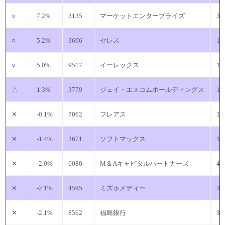
○
7.2%
3135
マーケットエンタープライズ
31
○
5.2%
3696
セレス
12
○
5.0%
9517
イーレックス
17
△
1.3%
3779
ジェイ・エスコムホールディングス
1
✕
-0.1%
7062
フレアス
14
✕
-1.4%
3671
ソフトマックス
11
✕
-2.0%
6080
M＆Aキャピタルパートナーズ
44
✕
-2.1%
4595
ミズホメディー
30
✕
-2.1%
8562
福島銀行
3